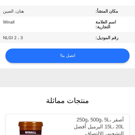
ضبط
مكان المنشأ:
هنان، الصين
الجودة
اسم العلامة
Winall
التجارية:
طلب
رقم الموديل:
NLGI 2 ، 3
اقتباس
اتصل بنا!
خريطة
الموقع
PRIVACY
منتجات مماثلة
POLICY
أصفر 250g، 500g، 5L،
15L، 20L البرميل أفضل
التشحيم، الالتصاق،