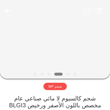
Technology
Co.,
Ltd..
All
Rights
Reserved.
Developed
by
منزل
ECER
المنتجات
حول
بنا
جولة
شحم MP
في
المعمل
شحم كالسيوم لا مائي صناعي عام
مخصص باللون الأصفر ورخيص BLGI3