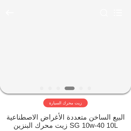
Technology
Co.,
Ltd..
All
Rights
Reserved.
Developed
by
منزل
ECER
المنتجات
حول
بنا
جولة
زيت محرك السيارة
في
المعمل
البيع الساخن متعددة الأغراض الاصطناعية
SG 10w-40 10L زيت محرك البنزين