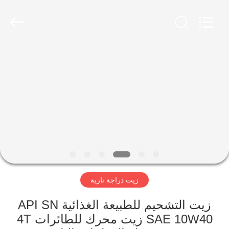
Technology
Co.,
Ltd..
All
Rights
Reserved.
Developed
by
منزل
ECER
المنتجات
حول
بنا
جولة
زيت دراجة نارية
في
المعمل
زيت التشحيم للطبيعة الغذائية API SN
SAE 10W40 زيت محرك للطائرات 4T