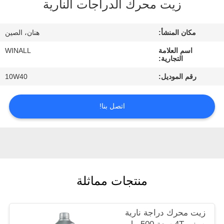
زيت محرك الدراجات النارية
ضبط
الجودة
مكان المنشأ:
هنان، الصين
اسم العلامة
WINALL
طلب
التجارية:
اقتباس
رقم الموديل:
10W40
خريطة
اتصل بنا!
الموقع
PRIVACY
POLICY
منتجات مماثلة
زيت محرك دراجة نارية