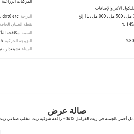
المركبات الزراعية
جليكول الأثير والإضافات
الدرجة:
 ، dot6 etc
≥
نقطة الغليان الجافة:
السمة:
مكافحة التآك
اللزوجة الحركية:
1.5 ~ 1500 مم
الميناء:
تشينغداو ، تي
صالة عرض
الجملة في زيت الفرامل dot3+ رافعة شوكية زيت مخلب صناعي زيت فرامل