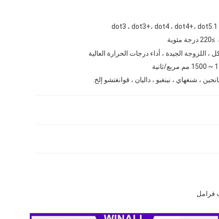
dot3 ، dot3+، dot4 ، dot4+، dot5.1
≥220 درجة مئوية
ل ، اللزوجة الجيدة ، أداء درجات الحرارة العالية
 مربع/ثانية
انجين ، شنغهاي ، نينغبو ، داليان ، قوانغتشو إلخ.