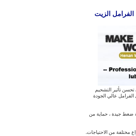
بيع بالجملة زيت سائل الفرامل الأحمر في سائل الفرامل dot3+ سائل الفرامل الزيت 
المكونات الرئيسية هي إيثيلين غليكول إيثير والمواد الإضافية التي يمكن أن تحسن تأثير التشحيم 
هي وسيلة سائلة تستخدم لنقل القوة في نظام الفرامل. فقط سائل الفرامل عالي الجودة 
سائل الفرامل وينال لديه نقطة غليان متوازنة ممتازة ونقطة غليان رطبة ، ويسكوسية جيدة ، قابلية ضغط جيدة ، حماية من 
واع مختلفة من الاحتياجات.