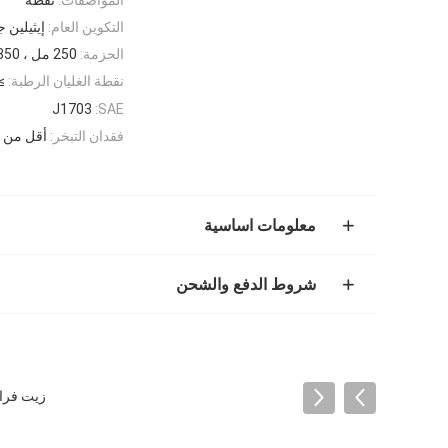
التكوين العام:
إيثيلين 
الحزمة:
250 مل ، 350 مل ، 500 مل ، 800 مل ، 1L إلخ
نقطة الغليان الرطبة:
145 ℃
J1703
SAE:
فقدان التبخر:
أقل من 80%
معلومات اساسية
شروط الدفع والشحن
زيت فرامل أحمر ب