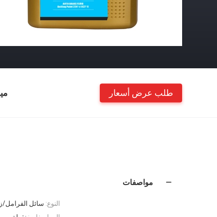
طلب عرض أسعار
مي
مواصفات
النوع:
سائل الفرامل/زي
المواصفات:
نقطة