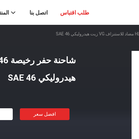
طلب اقتباس
اتصل بنا
المن
هيدروليكي SAE 46
افضل سعر