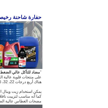
حفارة شاحنة رخيصة HLP 46 زيت هيدروليكي مضاد للتآكل  46
"
مضاد للتآكل عالي الضغط
على منتجات قلوية عالية الز
هناك أربع درجات 22، 32، 46، 68، 100 وفقًا للزوجة الحركية عند 40 درجة مئوية.
مضخات الغطاس عالية الض