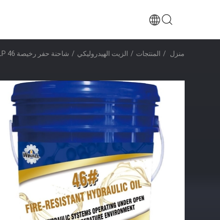
منزل
/
المنتجات
/
الزيت الهيدروليكي
/
شاحنة حفر رخيصة HLP 46 مضاد للاستنزاف VG زيت هيدروليكي SAE 46