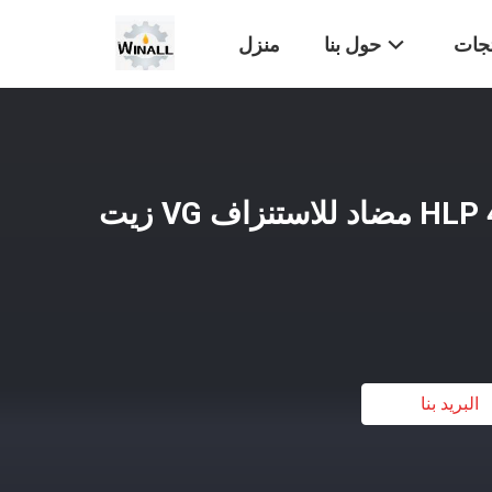
تجات
حول بنا
منزل
شاحنة حفر رخيصة HLP 46 مضاد للاستنزاف VG زيت
البريد بنا