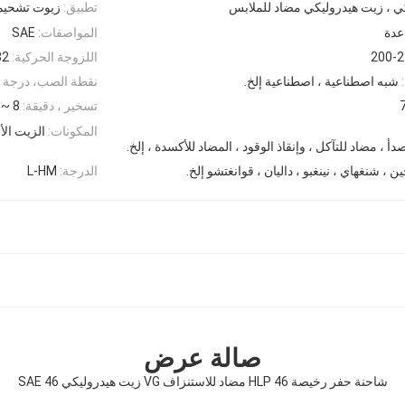
كي ، زيت هيدروليكي مضاد للملابس
تطبيق:
زيوت تشحيم 
عدة
المواصفات:
SAE
200-2
اللزوجة الحركية:
6 ، 68،100
شبه اصطناعية ، اصطناعية إلخ.
نقطة الصب، درجة م
تسخير ، دقيقة:
8 ~ 15
المكونات:
الزيت ال
أ ، مضاد للتآكل ، وإنقاذ الوقود ، المضاد للأكسدة ، إلخ.
ين ، شنغهاي ، نينغبو ، داليان ، قوانغتشو إلخ.
الدرجة:
L-HM
صالة عرض
شاحنة حفر رخيصة HLP 46 مضاد للاستنزاف VG زيت هيدروليكي SAE 46