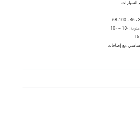
السيارات
32 ، 4
ئوية:
-18 ~ -10
أساسي مع إضافات