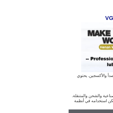
تم تطويره على أساس الزيت الهيدروليكي المضاد للصدأ والأكسجين. يحتوي 
يمكن استخدام زيت وينال الهيدروليكي على نطاق واسع في الأنظمة الهيدروليكية وأنظمة النقل الصناعية والشحن والمتنقلة. 
كما أنه مناسب لتزييت ناقلات التروس والمحامل والآلات الصناعية الأخرى ذات الأحمال العادية. يمكن استخدامه في أنظمة 