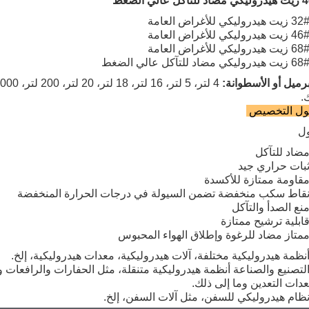
4
زيت هيدروليكي مضاد للتآكل عالي الضغط
برميل أو الأسطوانة:
.
ول التخصيص
ل
ضاد للتآكل
بات حراري جيد
قاومة ممتازة للأكسدة
قاط سكب منخفضة تضمن السيولة في درجات الحرارة المنخفضة
نع الصدأ والتآكل
ابلية ترشيح ممتازة
متاز مضاد للرغوة وإطلاق الهواء المحبوس
نظمة هيدروليكية مختلفة، آلات هيدروليكية، معدات هيدروليكية، إلخ.
لتصنيع والصناعة أنظمة هيدروليكية متنقلة، مثل الحفارات والرافعات 
دات التعدين وما إلى ذلك.
ظام هيدروليكي للسفن، مثل آلات السفن، إلخ.