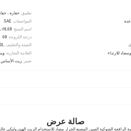
تطبيق:
حفارة ، حفار
عدة
المواصفات:
SAE
اسم المنتج:
L-HL68
درجة اللزوجة:
68
التعبئة والتغليف:
0L
مضاد للارتداء
العلامة التجارية:
وين
تعبير:
زيت الأساس 
صالة عرض
 الرافعة الشوكية الصين المصنع الجرار مضاد للاستخدام الزيت الهيدروليكي عالي ال