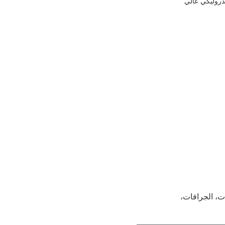
يدروليكي عالي
ات، الجرافات،