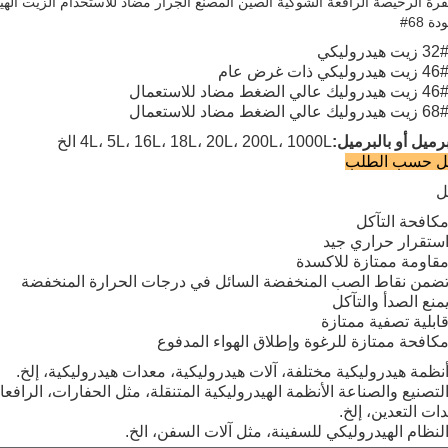
فرة الرخيصة الرافعة الشوكية الصين المصنع الجرار مضاد للاستخدام الزيت اله
ة 68#
برميل أو بالبرميل:
4L، 5L، 16L، 18L، 20L، 200L، 1000L الخ
بل حسب الطلب
ل
كافحة التآكل
ستقرار حراري جيد
قاومة ممتازة للاكسدة
ضمن نقاط الصب المنخفضة السائل في درجات الحرارة المنخفضة
منع الصدأ والتآكل
ابلية تصفية ممتازة
كافحة ممتازة للرغوة وإطلاق الهواء المدفوع
نظمة هيدروليكية مختلفة، آلات هيدروليكية، معدات هيدروليكية، إلخ.
لتصنيع والصناعة الأنظمة الهيدروليكية المتنقلة، مثل الحفارات، الرافع
ات التعدين، إلخ.
لنظام الهيدروليكي للسفينة، مثل آلات السفن، الخ.