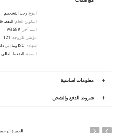
مواصفات
النوع:
زيت التشحييم
التكوين العام:
النفط قا
اسم آخر:
VG 68#
مؤشر اللزوجة:
121
شهادة:
ISO وما إلى ذلك
السمة:
الضغط العالي و
معلومات اساسية
شروط الدفع والشحن
الحفرة الرخيصة