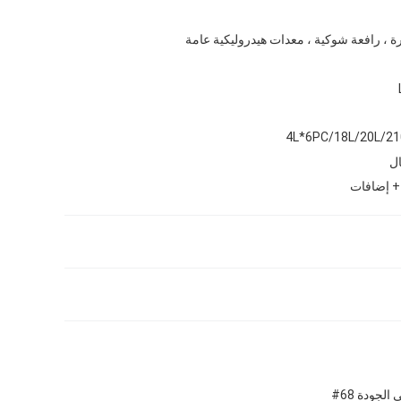
ة ، رافعة شوكية ، معدات هيدروليكية عامة
4L*6PC/18L/20L/21
ال
+ إضافات
جودة 68#